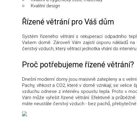
Kvalitní design
Řízené větrání pro Váš dům
Systém řízeného větrání s rekuperací odpadního tep
Vašem domě. Zároveň Vám zajistí úsporu nákladů na vy
čerstvý vzduch, který větrací jednotka vhání do interiér
Proč potřebujeme řízené větrání?
Dnešní moderní domy jsou masivně zatepleny a s velmi 
Pachy, vlhkost a CO2, které v domě vznikají, se velice š
vzduchu odnese z interiéru spoustu tepla. Proto v mod
Vám může vyřešit řízené větrání. Efektivně a průběžn
máte neustále čerstvý vzduch - bez pachů, přebytečné