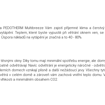
la PEDOTHERM Multibreeze Vám zajistí příjemné klima a čerstv
tápění. Teplem, které byste vypustili při větrání oknem ven, se
u. Úspora nákladů na vytápění je značná a to 40 - 80%.
těsnými okny. Díky tomu mají minimální spotřebu energie, ale domy
patně odvětrávají. Navíc odvětrání je energeticky náročné - odvětrá
erních domech vznikají plísně a další nežádoucí jevy. Všechny ty
ě větrá v celém domě a zároveň vám zachová vnitřní teplo domu.
 vlhkosti a minimálním obsahem CO2.