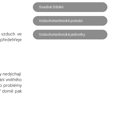
Snadné čištění
Vzduchotechnické potrubí
ý vzduch ve
Vzduchotechnické jednotky
 předehřeje
 nedýchají.
ní vnitřního
to problémy
 V domě pak