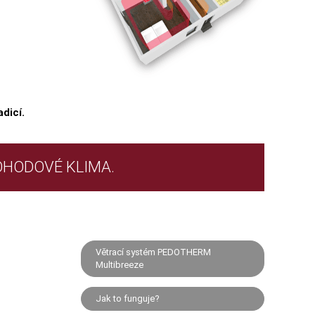
dicí.
OHODOVÉ KLIMA.
Větrací systém PEDOTHERM
Multibreeze
Jak to funguje?