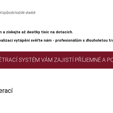
řizpůsobí každé stavbě.
a získejte až desítky tísíc na dotacích.
ealizaci vytápění svěřte nám - profesionálům s dlouholetou tra
VĚTRACÍ SYSTÉM VÁM ZAJISTÍ PŘÍJEMNÉ A P
erací