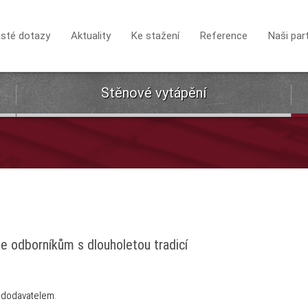
sté dotazy
Aktuality
Ke stažení
Reference
Naši par
Stěnové vytápění
te odborníkům s dlouholetou tradicí
m dodavatelem.