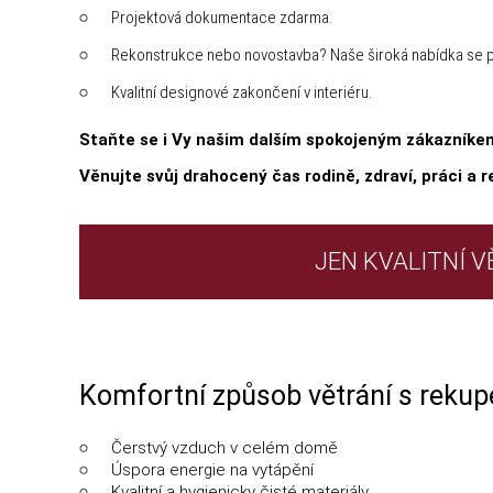
Projektová dokumentace zdarma.
Rekonstrukce nebo novostavba? Naše široká nabídka se p
Kvalitní designové zakončení v interiéru.
Staňte se i Vy našim dalším spokojeným zákazníkem 
Věnujte svůj drahocený čas rodině, zdraví, práci a r
JEN KVALITNÍ 
Komfortní způsob větrání s rekup
Čerstvý vzduch v celém domě
Úspora energie na vytápění
Kvalitní a hygienicky čisté materiály